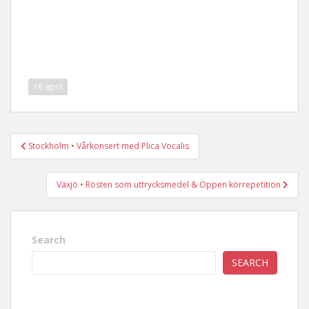
16 april
Post
Stockholm • Vårkonsert med Plica Vocalis
navigation
Växjö • Rösten som uttrycksmedel & Öppen körrepetition
Search
SEARCH