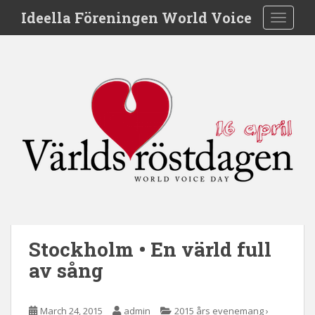
S
Ideella Föreningen World Voice
TOGGLE
k
i
p
t
o
m
a
i
n
c
o
n
t
e
Stockholm • En värld full
n
av sång
t
March 24, 2015
admin
2015 års evenemang ›