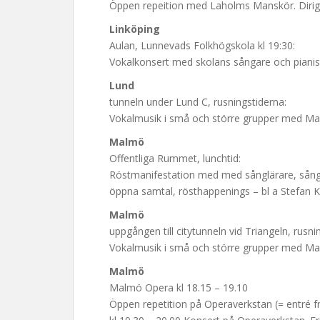
Öppen repeition med Laholms Manskör. Dirige
Linköping
Aulan, Lunnevads Folkhögskola kl 19:30:
Vokalkonsert med skolans sångare och pianis
Lund
tunneln under Lund C, rusningstiderna:
Vokalmusik i små och större grupper med Ma
Malmö
Offentliga Rummet, lunchtid:
Röstmanifestation med med sånglärare, sång-
öppna samtal, rösthappenings – bl a Stefan 
Malmö
uppgången till citytunneln vid Triangeln, rusni
Vokalmusik i små och större grupper med Ma
Malmö
Malmö Opera kl 18.15 – 19.10
Öppen repetition på Operaverkstan (= entré 