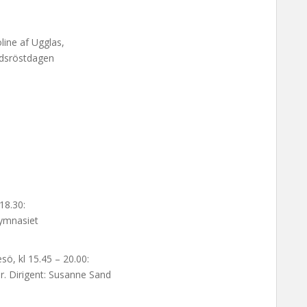
line af Ugglas,
ldsröstdagen
18.30:
ymnasiet
ö, kl 15.45 – 20.00:
. Dirigent: Susanne Sand