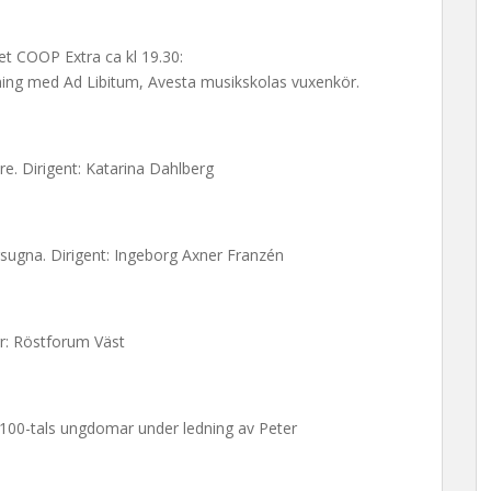
t COOP Extra ca kl 19.30:
ing med Ad Libitum, Avesta musikskolas vuxenkör.
e. Dirigent: Katarina Dahlberg
gna. Dirigent: Ingeborg Axner Franzén
rr: Röstforum Väst
100-tals ungdomar under ledning av Peter