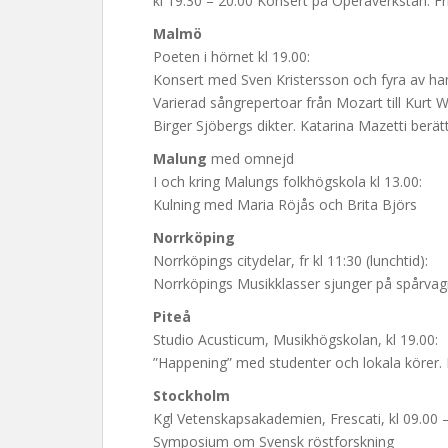
kl 19.30 – 20.00 Konsert på Operaverkstan. Fr
Malmö
Poeten i hörnet kl 19.00:
Konsert med Sven Kristersson och fyra av ha
Varierad sångrepertoar från Mozart till Kurt 
Birger Sjöbergs dikter. Katarina Mazetti berä
Malung
med omnejd
I och kring Malungs folkhögskola kl 13.00:
Kulning med Maria Röjås och Brita Björs
Norrköping
Norrköpings citydelar, fr kl 11:30 (lunchtid):
Norrköpings Musikklasser sjunger på spårvagna
Piteå
Studio Acusticum, Musikhögskolan, kl 19.00:
”Happening” med studenter och lokala körer. 
Stockholm
Kgl Vetenskapsakademien, Frescati, kl 09.00 –
Symposium om Svensk röstforskning