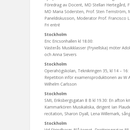
Föredrag av Docent, MD Stellan Hertegård, F
MD Maria Södersten, Prof. Sten Ternström, M
Paneldiskussion, Moderator Prof. Francisco L
Fri entré
Stockholm
Eric Ericsonhallen kl 18.00:
Västerås Musikklasser (Fryxellska) möter Adol
och Anna Sievers
Stockholm
Operahögskolan, Teknikringen 35, kl 14 – 16:
Repetition inför examensproduktionen av W A
Wilhelm Carlsson
Stockholm
SMI, Eriksbergsgatan 8 B kl 19.30: En afton kr
Kammarkören Musikaliska, dirigent Ian Plaud
recitation, Sharon Dyall, Lena Willemark, sån
Stockholm
Vid Strindbergs Blå tornet, Drottninggatan 85, 