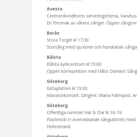
Avesta
Centrumkonditorns serveringshörna, Varuhuse
En försmak av vårens sånger. Öppen sångövn
Borås
Stora Torget kl 17.30:
Storsång med sju körer och hundratals sångar
Bålsta
Bålsta kyrkcentrum kl 19.00:
Öppen körrepetition med Håbo Damkör Sångsu
Göteborg
Götaplatsen kl 19.00:
Masskörkonsert. Dirigent: Maria Palmqvist. A
Göteborg
Offentliga rummet Här & Där kl 16-19:
Flashmob (= överraskande sångutbrott) med 
Holmstrand.
Göteborg