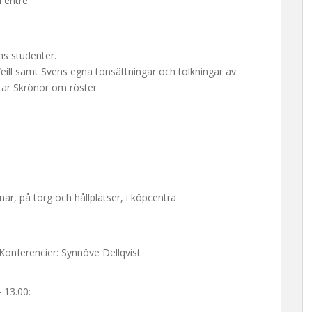
i entré
ns studenter.
Weill samt Svens egna tonsättningar och tolkningar av
ttar Skrönor om röster
r, på torg och hållplatser, i köpcentra
Konferencier: Synnöve Dellqvist
 13.00: