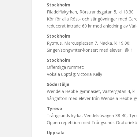
Stockholm
Filadelfiakyrkan, Rörstrandsgatan 5, kl 18.30:
Kör för alla Röst- och sångövningar med Caro
reducerat inträde 60 kr med anledning av Vär
Stockholm
Rytmus, Marcusplatsen 7, Nacka, kl 19.00:
Singer/songwriter-konsert med elever i åk 1
Stockholm
Offentliga rummet:
Vokala upptåg; Victoria Kelly
Södertälje
Wendela Hebbe-gymnasiet, Västergatan 4, kl 
Sångafton med elever från Wendela Hebbe-g
Tyresö
Trångsunds kyrka, Vendelsövägen 38-40, Tyres
Öppen repetition med Trångsunds Oratoriekör
Uppsala