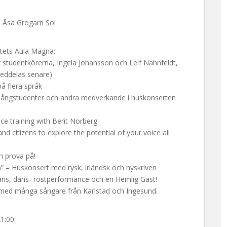
: Åsa Grogarn Sol
etets Aula Magna:
ör studentkörerna, Ingela Johansson och Leif Nahnfeldt,
 meddelas senare)
å flera språk
a sångstudenter och andra medverkande i huskonserten
ice training with Berit Norberg
nd citizens to explore the potential of your voice all
h prova på!
n” – Huskonsert med rysk, irländsk och nyskriven
ans, dans- röstperformance och en Hemlig Gäst!
 med många sångare från Karlstad och Ingesund.
1:00: