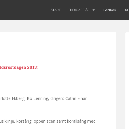
START
TIDIGARE ÅR
LÄNKAR
K
dsröstdagen 2013:
tte Ekberg, Bo Lenning, dirigent Catrin Einar
usiklinje, körsång, öppen scen samt körallsång med