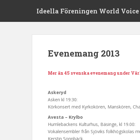
S
Ideella Föreningen World Voice
k
i
p
t
o
m
Evenemang 2013
a
i
n
Mer än 45 svenska evenemang under Värl
c
o
n
Askeryd
t
Asken kl 19:30:
e
Körkonsert med Kyrkokören, Manskören, Charlo
n
Avesta – Krylbo
t
Humlebackens Kulturhus, Bäsinge, kl 19.00:
Vokalensembler från Sjöviks folkhögskolas m
Kerstin Sonnbäck.