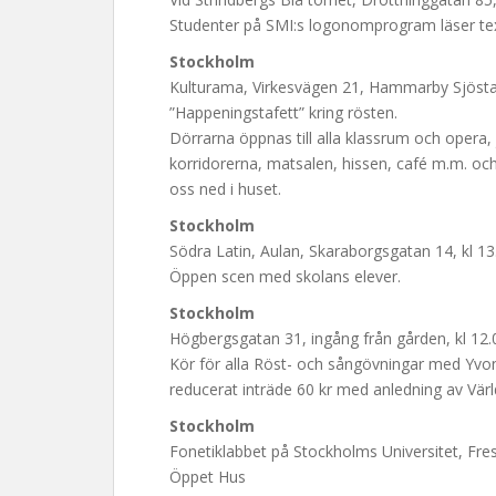
Studenter på SMI:s logonomprogram läser tex
Stockholm
Kulturama, Virkesvägen 21, Hammarby Sjöstad
”Happeningstafett” kring rösten.
Dörrarna öppnas till alla klassrum och opera, 
korridorerna, matsalen, hissen, café m.m. och
oss ned i huset.
Stockholm
Södra Latin, Aulan, Skaraborgsgatan 14, kl 13
Öppen scen med skolans elever.
Stockholm
Högbergsgatan 31, ingång från gården, kl 12.
Kör för alla Röst- och sångövningar med Yvo
reducerat inträde 60 kr med anledning av Vär
Stockholm
Fonetiklabbet på Stockholms Universitet, Fres
Öppet Hus