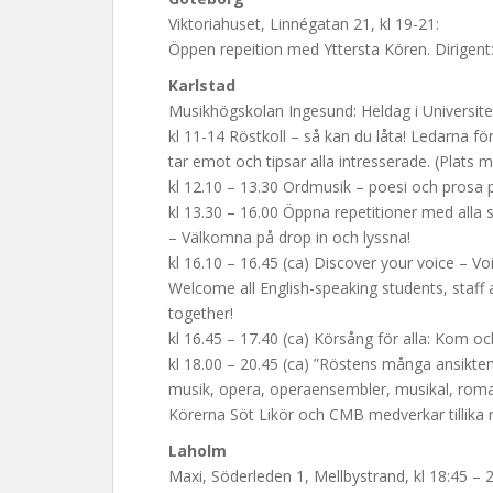
Viktoriahuset, Linnégatan 21, kl 19-21:
Öppen repeition med Yttersta Kören. Dirigent
Karlstad
Musikhögskolan Ingesund: Heldag i Universit
kl 11-14 Röstkoll – så kan du låta! Ledarna f
tar emot och tipsar alla intresserade. (Plats
kl 12.10 – 13.30 Ordmusik – poesi och prosa p
kl 13.30 – 16.00 Öppna repetitioner med all
– Välkomna på drop in och lyssna!
kl 16.10 – 16.45 (ca) Discover your voice – Vo
Welcome all English-speaking students, staff a
together!
kl 16.45 – 17.40 (ca) Körsång för alla: Kom oc
kl 18.00 – 20.45 (ca) ”Röstens många ansikte
musik, opera, operaensembler, musikal, rom
Körerna Söt Likör och CMB medverkar tillika
Laholm
Maxi, Söderleden 1, Mellbystrand, kl 18:45 – 2