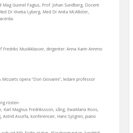
il Mag Gunnel Fagius, Prof. Johan Sundberg, Docent
ed Dr Viveka Lyberg, Med Dr Anita McAllister,
acerda.
f Fredriks Musikklasser, dirigenter: Anna Karin Annmo
 Mozarts opera ”Don Giovanni”, ledare professor
ing rösten
e, Karl Magnus Fredrikssson, sång, EwaMaria Roos,
g, Astrid Assefa, konferencier, Hans Sjögren, piano
och vid Nils Ferlin-statyn, Klarabergsgatan, lunchtid: