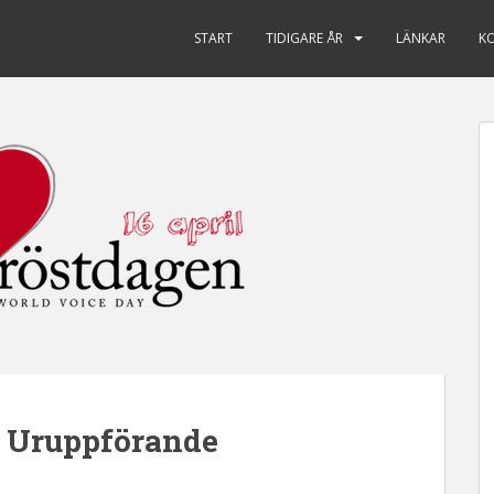
START
TIDIGARE ÅR
LÄNKAR
K
– Uruppförande