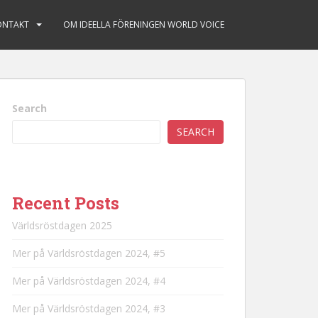
ONTAKT
OM IDEELLA FÖRENINGEN WORLD VOICE
Search
SEARCH
Recent Posts
Världsröstdagen 2025
Mer på Världsröstdagen 2024, #5
Mer på Världsröstdagen 2024, #4
Mer på Världsröstdagen 2024, #3