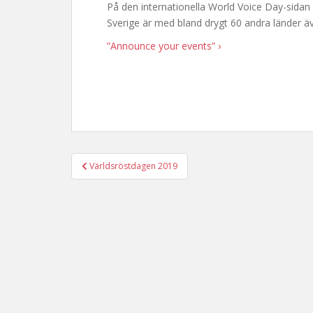
På den internationella World Voice Day-sidan
Sverige är med bland drygt 60 andra länder äve
”Announce your events” ›
Post
Världsröstdagen 2019
navigation