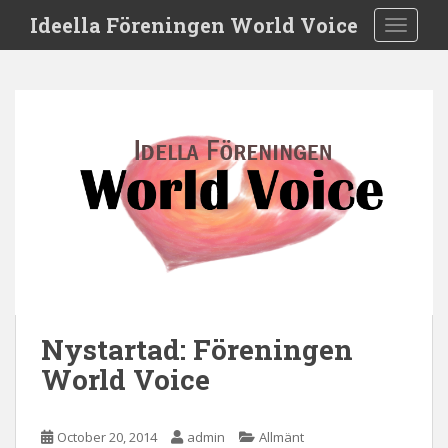
S
Ideella Föreningen World Voice
TOGGLE
k
i
p
t
o
m
a
i
n
c
o
n
t
e
Nystartad: Föreningen
n
World Voice
t
October 20, 2014
admin
Allmänt