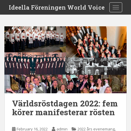
S
Ideella Föreningen World Voice
TOGGLE
k
i
p
t
o
m
a
i
n
c
o
n
t
e
Världsröstdagen 2022: fem
n
körer manifesterar rösten
t
,
February 16, 2022
admin
2022 års evenemang