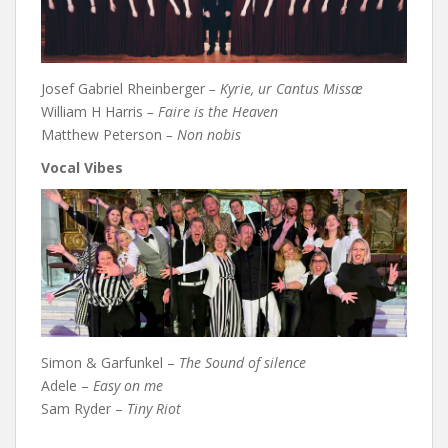
Josef Gabriel Rheinberger
– Kyrie, ur Cantus Missæ
William H Harris
– Faire is the Heaven
Matthew Peterson
– Non nobis
Vocal Vibes
Simon & Garfunkel –
The Sound of silence
Adele –
Easy on me
Sam Ryder –
Tiny Riot