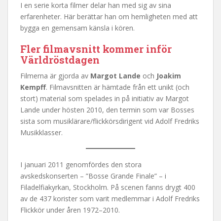
I en serie korta filmer delar han med sig av sina
erfarenheter. Här berättar han om hemligheten med att
bygga en gemensam känsla i kören.
Fler filmavsnitt kommer inför
Världröstdagen
Filmerna är gjorda av
Margot Lande
och
Joakim
Kempff
. Filmavsnitten är hämtade från ett unikt (och
stort) material som spelades in på initiativ av Margot
Lande under hösten 2010, den termin som var Bosses
sista som musiklärare/flickkörsdirigent vid Adolf Fredriks
Musikklasser.
I januari 2011 genomfördes den stora
avskedskonserten – ”Bosse Grande Finale” – i
Filadelfiakyrkan, Stockholm. På scenen fanns drygt 400
av de 437 korister som varit medlemmar i Adolf Fredriks
Flickkör under åren 1972–2010.