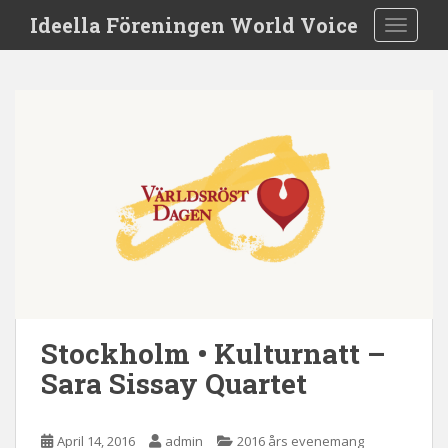
S
Ideella Föreningen World Voice
TOGGLE
k
i
p
t
o
m
a
i
n
c
o
n
t
e
Stockholm • Kulturnatt –
n
Sara Sissay Quartet
t
April 14, 2016
admin
2016 års evenemang