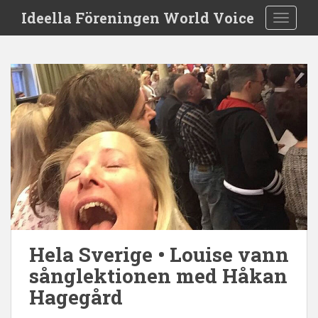
S
Ideella Föreningen World Voice
TOGGLE
k
i
p
t
o
m
a
i
n
c
o
n
t
e
Hela Sverige • Louise vann
n
t
sånglektionen med Håkan
Hagegård