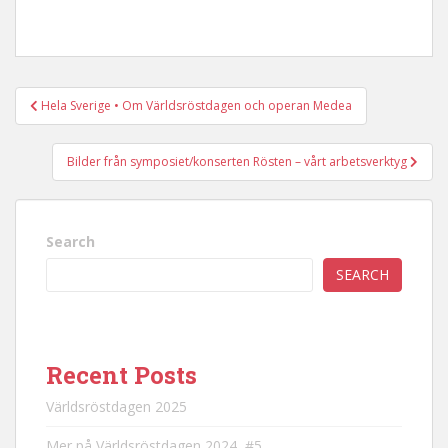
Post
Hela Sverige • Om Världsröstdagen och operan Medea
navigation
Bilder från symposiet/konserten Rösten – vårt arbetsverktyg
Search
SEARCH
Recent Posts
Världsröstdagen 2025
Mer på Världsröstdagen 2024, #5