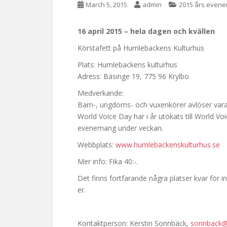
March 5, 2015
admin
2015 års evene
16 april 2015 – hela dagen och kvällen
Körstafett på Humlebackens Kulturhus
Plats: Humlebackens kulturhus
Adress: Bäsinge 19, 775 96 Krylbo
Medverkande:
Barn-, ungdoms- och vuxenkörer avlöser vara
World Voice Day har i år utökats till World 
evenemang under veckan.
Webbplats:
www.humlebackenskulturhus.se
Mer info: Fika 40:-.
Det finns fortfarande några platser kvar för in
er.
Kontaktperson: Kerstin Sonnbäck,
sonnback@