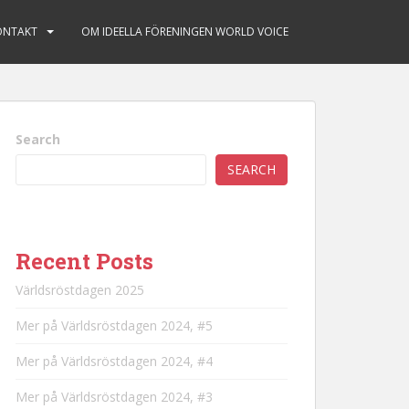
ONTAKT
OM IDEELLA FÖRENINGEN WORLD VOICE
Search
SEARCH
Recent Posts
Världsröstdagen 2025
Mer på Världsröstdagen 2024, #5
Mer på Världsröstdagen 2024, #4
Mer på Världsröstdagen 2024, #3