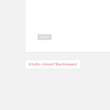
16 april
Post
Krylbo • Konsert ”Blue Botswana”
navigation