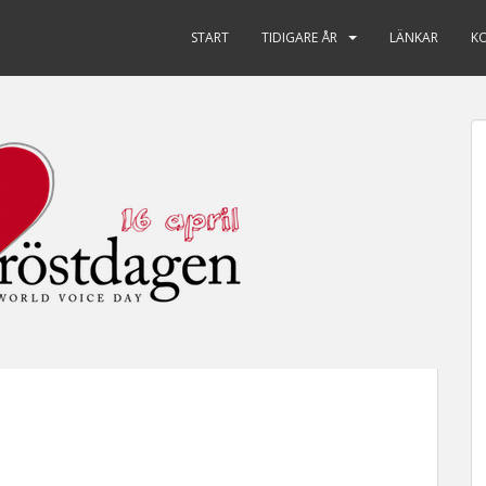
START
TIDIGARE ÅR
LÄNKAR
K