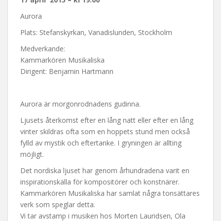
Aurora
Plats: Stefanskyrkan, Vanadislunden, Stockholm
Medverkande:
Kammarkören Musikaliska
Dirigent: Benjamin Hartmann
Aurora är mor­gon­rod­nadens gudinna.
Ljusets återkomst efter en lång natt eller efter en lång
vinter skildras ofta som en hoppets stund men också
fylld av mystik och eftertanke. I gry­ning­en är allting
möjligt.
Det nordiska ljuset har genom århundradena varit en
inspirationskälla för kompositörer och konstnärer.
Kammarkören Musikaliska har samlat några tonsättares
verk som speglar detta.
Vi tar avstamp i musiken hos Morten Lauridsen, Ola