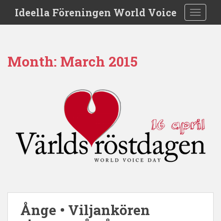
S
Ideella Föreningen World Voice
TOGGLE
k
i
p
t
Month:
March 2015
o
m
a
i
n
c
o
n
t
e
n
t
Ånge • Viljankören