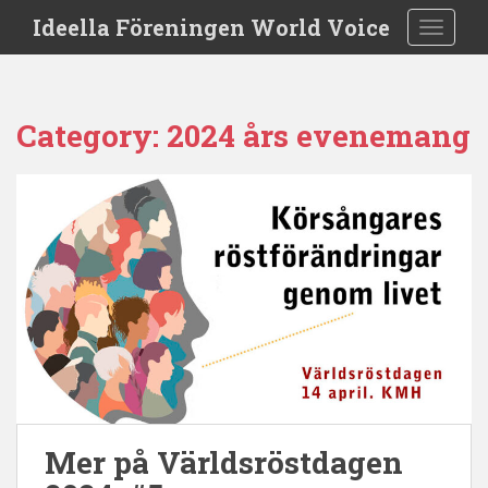
S
Ideella Föreningen World Voice
TOGGLE
k
i
p
t
Category:
2024 års evenemang
o
m
a
i
n
c
o
n
t
e
n
t
Mer på Världsröstdagen