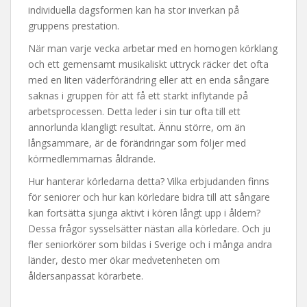
individuella dagsformen kan ha stor inverkan på
gruppens prestation.
När man varje vecka arbetar med en homogen körklang
och ett gemensamt musikaliskt uttryck räcker det ofta
med en liten väderförändring eller att en enda sångare
saknas i gruppen för att få ett starkt inflytande på
arbetsprocessen. Detta leder i sin tur ofta till ett
annorlunda klangligt resultat. Ännu större, om än
långsammare, är de förändringar som följer med
körmedlemmarnas åldrande.
Hur hanterar körledarna detta? Vilka erbjudanden finns
för seniorer och hur kan körledare bidra till att sångare
kan fortsätta sjunga aktivt i kören långt upp i åldern?
Dessa frågor sysselsätter nästan alla körledare. Och ju
fler seniorkörer som bildas i Sverige och i många andra
länder, desto mer ökar medvetenheten om
åldersanpassat körarbete.