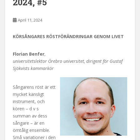
2024, #5
April 11, 2024
KÖRSÅNGARES RÖSTFÖRÄNDRINGAR GENOM LIVET
Florian Benfer
,
universitetslektor Örebro universitet, dirigent för Gustaf
Sjökvists kammarkör
Sångarens röst är ett
mycket känsligt
instrument, och
kören – d v s
summan av dess
sångare – är en
ömtålig ensemble.
Små variationer i den