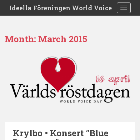
S
Ideella Föreningen World Voice
TOGGLE
k
i
p
t
Month:
March 2015
o
m
a
i
n
c
o
n
t
e
n
t
Krylbo • Konsert ”Blue