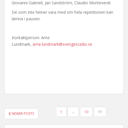
Giovanni Gabrieli, Jan Sandström, Claudio Monteverdi.
De som inte hinner vara med om hela repetitionen kan
lämna i pausen.
Kontaktperson: Arne
Lundmark,
arne.lundmark@sverigesradio.se
POSTS
1
…
10
11
NEWER POSTS
PAGINATION