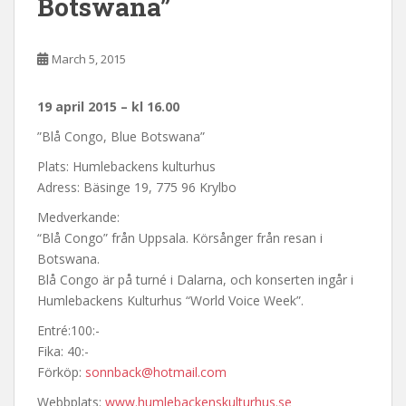
Botswana”
March 5, 2015
19 april 2015 – kl 16.00
”Blå Congo, Blue Botswana”
Plats: Humlebackens kulturhus
Adress: Bäsinge 19, 775 96 Krylbo
Medverkande:
“Blå Congo” från Uppsala. Körsånger från resan i
Botswana.
Blå Congo är på turné i Dalarna, och konserten ingår i
Humlebackens Kulturhus “World Voice Week”.
Entré:100:-
Fika: 40:-
Förköp:
sonnback@hotmail.com
Webbplats:
www.humlebackenskulturhus.se