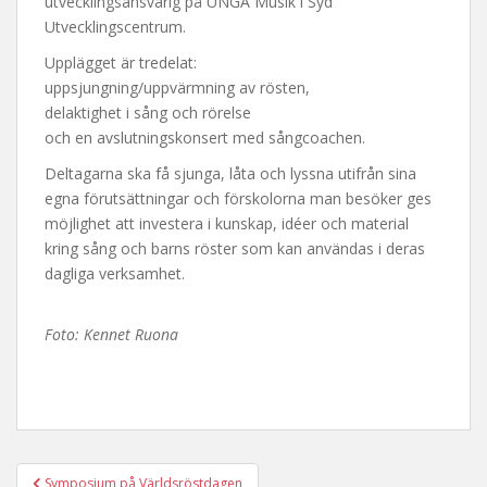
utvecklingsansvarig på UNGA Musik i Syd
Utvecklingscentrum.
Upplägget är tredelat:
uppsjungning/uppvärmning av rösten,
delaktighet i sång och rörelse
och en avslutningskonsert med sångcoachen.
Deltagarna ska få sjunga, låta och lyssna utifrån sina
egna förutsättningar och förskolorna man besöker ges
möjlighet att investera i kunskap, idéer och material
kring sång och barns röster som kan användas i deras
dagliga verksamhet.
Foto: Kennet Ruona
Post
Symposium på Världsröstdagen