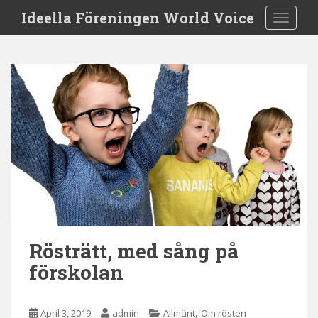
S
Ideella Föreningen World Voice
TOGGLE
k
i
p
t
o
m
a
i
n
c
o
n
t
e
Rösträtt, med sång på
n
förskolan
t
,
April 3, 2019
admin
Allmänt
Om rösten